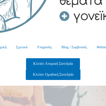
χική
Σχετικά
Υπηρεσίες
Blog / Συμβουλές
Webin
Κλείσε Ατομική Συνεδρία
Κλείσε Ομαδική Συνεδρία