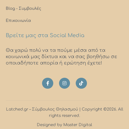
Blog - Συμβουλές
Επικοινωνία
Βρείτε μας στα Social Media
Θα χαρώ πολύ να τα πούμε μέσα από τα
κοινωνικά μας δίκτυα και να σας βοηθήσω σε
οποιαδήποτε απορία ή ερώτηση έχετε!
F
I
T
a
n
i
c
s
k
e
t
t
b
a
o
o
g
k
o
r
Latched.gr – Σύμβουλος Θηλασμού | Copyright ©2026. All
k
a
rights reserved.
-
m
f
Designed by Master Digital