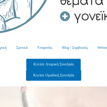
χική
Σχετικά
Υπηρεσίες
Blog / Συμβουλές
Webin
Κλείσε Ατομική Συνεδρία
Κλείσε Ομαδική Συνεδρία