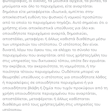
φωτογραφίες, οι εικόνες, τα μουσικά αρχεία, τα βίντεο, τα
μηνύματα και όλο το περιεχόμενο, είτε αναρτάται
δημόσια είτε μεταφέρεται ιδιωτικά, εμπίπτει στην
αποκλειστική ευθύνη του φυσικού ή νομικού προσώπου
από το οποίο το περιεχόμενο πηγάζει. Αυτό σημαίνει ότι ο
χρήστης είναι αποκλειστικά υπεύθυνος για όλο και
οποιοδήποτε περιεχόμενο αναρτά, δημοσιεύει,
αποστέλλει, μεταφέρει ή άλλως καθιστά διαθέσιμο μέσω
των υπηρεσιών του ιστότοπου. Ο ιστότοπος δεν είναι
δυνατό, λόγω του όγκου του, να ελέγχει το σύνολο του
περιεχομένου που αναρτάται από τους χρήστες/μέλη του
στις υπηρεσίες του δικτυακού τόπου, οπότε δεν εγγυάται
την ακρίβεια, την ακεραιότητα, τη νομιμότητα, ή την
ποιότητα τέτοιου περιεχομένου. Ουδέποτε μπορεί να
θεωρηθεί υπεύθυνος ο ιστότοπος για οποιοδήποτε λάθος
ή παραλείψεις σε οποιοδήποτε περιεχόμενο ή για
οποιαδήποτε βλάβη ή ζημία που τυχόν προκύψουν από τη
χρήση οποιουδήποτε περιεχομένου που αναρτάται,
αποστέλλεται, μεταφέρεται ή άλλως καθίσταται
διαθέσιμο από τους χρήστες/μέλη στις υπηρεσίες του
ιστότοπου.