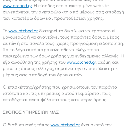
www.latched.gr
. Η είσοδος στο συγκεκριμένο website
συνεπάγεται την ανεπιφύλακτη από μέρους σας αποδοχή
των κατωτέρω όρων και προϋποθέσεων χρήσης.
Το
www.latched.gr
διατηρεί το δικαίωμα να τροποποιεί
μονομερώς ή να ανανεώνει τους παρόντες όρους, μέρος
αυτών ή στο σύνολό τους, χωρίς προηγούμενη ειδοποίηση.
Για το λόγο αυτό παρακαλείσθε να ελέγχετε το
περιεχόμενο των όρων χρήσης για ενδεχόμενες αλλαγές. Η
εξακολούθηση της χρήσης του
www.latched.gr
, ακόμη και
μετά τις όποιες αλλαγές, σημαίνει την ανεπιφύλακτη εκ
μέρους σας αποδοχή των όρων αυτών.
Ο επισκέπτης/χρήστης που χρησιμοποιεί τον παρόντα
ιστότοπο και τις υπηρεσίες αυτού τεκμαίρεται πως
αποδέχεται ανεπιφύλακτα τους κατωτέρω όρους.
ΣΚΟΠΟΣ ΥΠΗΡΕΣΙΩΝ ΜΑΣ
Ο διαδικτυακός τόπος
www.latched.gr
έχει σκοπό την