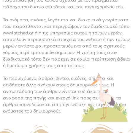
παραπλάνηση του κοινού σχετικά με τον πραγματικό
πάροχο του δικτυακού τόπου και του περιεχομένου του.
Τα ονόματα, εικόνες, λογότυπα και διακριτικά γνωρίσματα
που παρατίθενται και περιγράφουν τον διαδικτυακό τόπο
www.latched.gr ή ή τις υπηρεσίες αυτού ή τρίτων μερών,
αποτελούν περιουσιακά στοιχεία του website ή των τρίτων
μερών αντίστοιχα, προστατευόμενα από τους σχετικούς
νόμους περί εμπορικών σημάτων. Η χρήση τους στον
διαδικτυακό τόπο δεν παρέχει σε καμία περίπτωση άδεια
ή δικαίωμα χρήσης τους από τρίτους.
Το περιεχόμενο, άρθρα, βίντεο, εικόνες, σήματα και
οτιδήποτε άλλο ανήκουν στους δημιουργούς τους. Η
αναμετάδοση των άρθρων γίνεται ευδιάκριτα με
αναφορά της πηγής και ενεργό link προς αυτή. Όλα τα
άρθρα «συνοδεύονται από την ένδειξη της πηγής και του
ονόματος του δημιουργού».
Επιτρέπεται η αναδημοσίευση άρθρων του
www.latched.gr
που υπάρχουν με την προϋπόθεση της αναφοράς πηγής